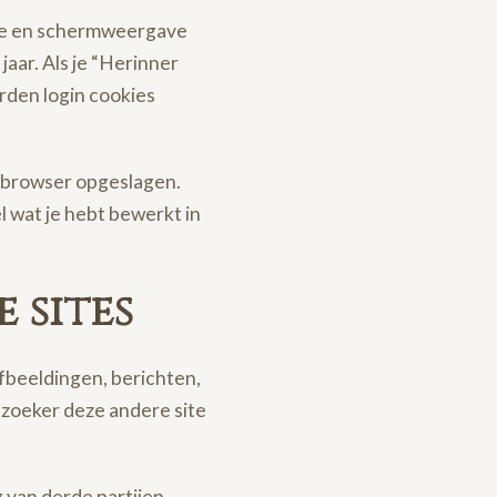
atie en schermweergave
aar. Als je “Herinner
orden login cookies
e browser opgeslagen.
l wat je hebt bewerkt in
 sites
afbeeldingen, berichten,
ezoeker deze andere site
 van derde partijen