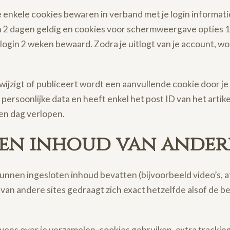
 we enkele cookies bewaren in verband met je login inform
jn 2 dagen geldig en cookies voor schermweergave opties 1 j
e login 2 weken bewaard. Zodra je uitlogt van je account, w
wijzigt of publiceert wordt een aanvullende cookie door j
ersoonlijke data en heeft enkel het post ID van het artike
een dag verlopen.
en inhoud van andere
kunnen ingesloten inhoud bevatten (bijvoorbeeld video’s, 
 van andere sites gedraagt zich exact hetzelfde alsof de b
ens over je verzamelen, cookies gebruiken, extra tracking