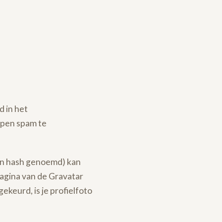
d in het
lpen spam te
een hash genoemd) kan
pagina van de Gravatar
ekeurd, is je profielfoto