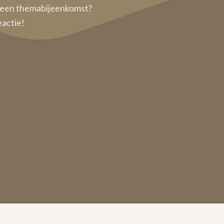
oor een themabijeenkomst?
eactie!